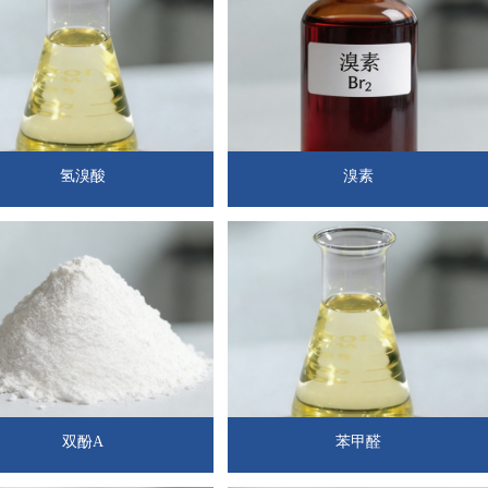
氢溴酸
溴素
双酚A
苯甲醛