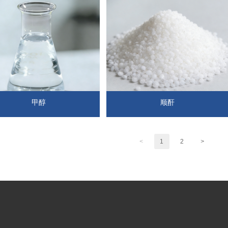
甲醇
顺酐
<
1
2
>