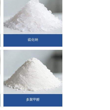
硫化钠
多聚甲醛