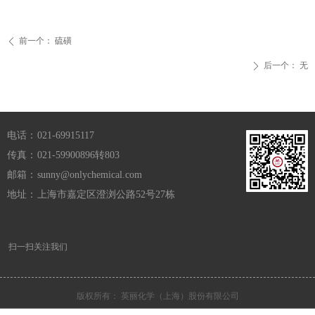
前一个：
硫磺
ꄴ
后一个：
无
ꄲ
电话：
021-69915117
传真：
021-59900896转803
邮箱：
sunny@onlychemical.com
地址：
上海市嘉定区澄浏公路52号27栋
扫一扫关注我们
版权所有：
英丽化学（上海）股份有限公司