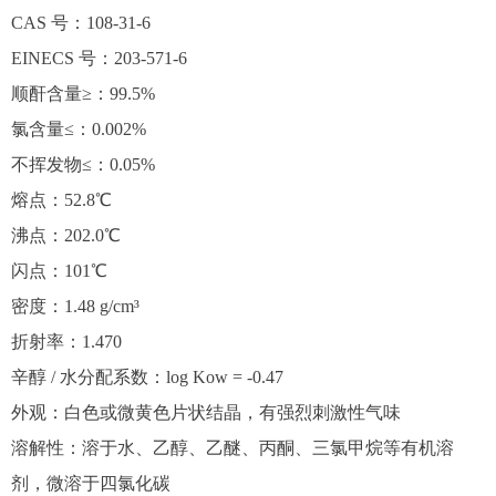
CAS 号：108-31-6
EINECS 号：203-571-6
顺酐含量≥：99.5%
氯含量≤：0.002%
不挥发物≤：0.05%
熔点：52.8℃
沸点：202.0℃
闪点：101℃
密度：1.48 g/cm³
折射率：1.470
辛醇 / 水分配系数：log Kow = -0.47
外观：白色或微黄色片状结晶，有强烈刺激性气味
溶解性：溶于水、乙醇、乙醚、丙酮、三氯甲烷等有机溶
剂，微溶于四氯化碳