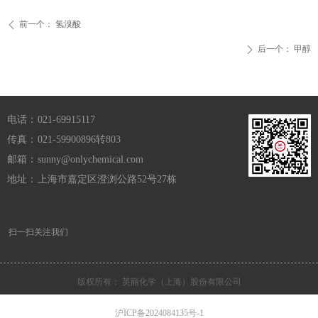
前一个：
氢溴酸
ꄴ
后一个：
甲醇
ꄲ
电话：
021-69915117
传真：
021-59900896转803
邮箱：
sunny@onlychemical.com
地址：
上海市嘉定区澄浏公路52号27栋
扫一扫关注我们
版权所有：
英丽化学（上海）股份有限公司
沪ICP备2024084135号-1