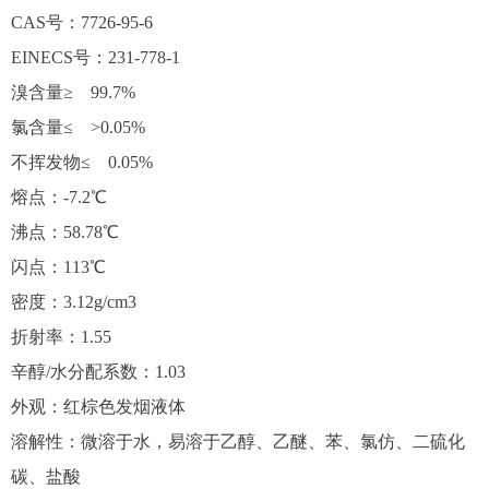
CAS号：7726-95-6
EINECS号：231-778-1
溴含量≥ 99.7%
氯含量≤ >0.05%
不挥发物≤ 0.05%
熔点：-7.2℃
沸点：58.78℃
闪点：113℃
密度：3.12g/cm3
折射率：1.55
辛醇/水分配系数：1.03
外观：红棕色发烟液体
溶解性：微溶于水，易溶于乙醇、乙醚、苯、氯仿、二硫化
碳、盐酸