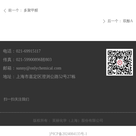
前一个：
多聚甲醛
ꄴ
后一个：
双酚A
ꄲ
电话：
021-69915117
传真：
021-59900896转803
邮箱：
sunny@onlychemical.com
地址：
上海市嘉定区澄浏公路52号27栋
扫一扫关注我们
版权所有：
英丽化学（上海）股份有限公司
沪ICP备2024084135号-1