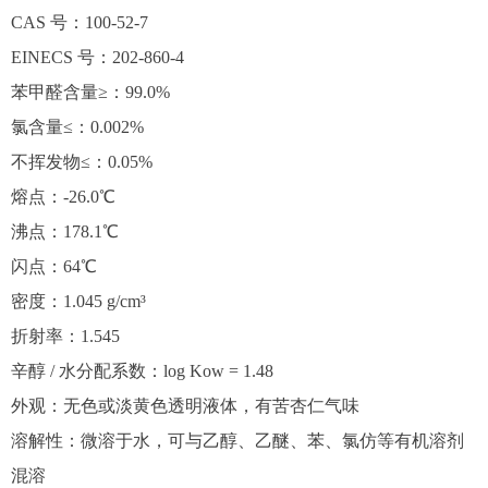
CAS 号：100-52-7
EINECS 号：202-860-4
苯甲醛含量≥：99.0%
氯含量≤：0.002%
不挥发物≤：0.05%
熔点：-26.0℃
沸点：178.1℃
闪点：64℃
密度：1.045 g/cm³
折射率：1.545
辛醇 / 水分配系数：log Kow = 1.48
外观：无色或淡黄色透明液体，有苦杏仁气味
溶解性：微溶于水，可与乙醇、乙醚、苯、氯仿等有机溶剂
混溶