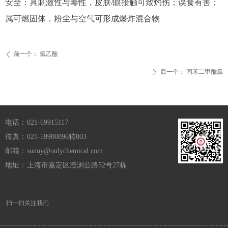
安全：具刺激性与毒性，皮肤/眼接触可致灼伤；误食有害；
属可燃固体，粉尘与空气可形成爆炸混合物
前一个：
氯乙酸
ꄴ
后一个：
间苯二甲酰氯
ꄲ
电话：
021-69915117
传真：
021-59900896转803
邮箱：
sunny@onlychemical.com
地址：
上海市嘉定区澄浏公路52号27栋
扫一扫关注我们