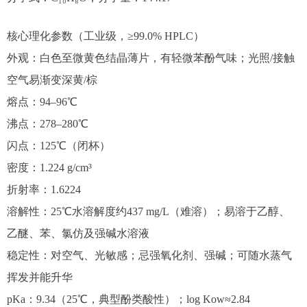
核心理化参数（工业级，≥99.0% HPLC）
外观：白色至微黄色结晶薄片，有轻微苯酚气味；光照/接触
空气易渐变深黄/棕
熔点：94–96℃
沸点：278–280℃
闪点：125℃（闭杯）
密度：1.224 g/cm³
折射率：1.6224
溶解性：25℃水溶解度约437 mg/L（难溶）；易溶于乙醇、
乙醚、苯、氯仿及强碱水溶液
稳定性：对空气、光敏感；忌强氧化剂、强碱；可随水蒸气
挥发并能升华
pKa：9.34（25℃，典型酚类酸性）；log Kow≈2.84