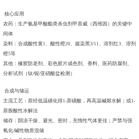
核心应用
农药：生产氨基甲酸酯类杀虫剂甲萘威（西维因）的关键中
间体
染料：合成酸性黄1、酸性橙20、媒染黑3/11、溶剂红3、溶剂
橙5等
其他：橡胶防老剂、彩色胶片成色剂、香料、医药防腐剂、
分析试剂（钛/铌/亚硝酸盐检测）
合成与储运
主流工艺：萘经低温磺化得1-萘磺酸，再高温碱熔水解；或1-
萘胺酸性水解法
储存：阴凉干燥、避光、密封，充惰性气体更佳；严禁与强
氧化/碱性物质混储