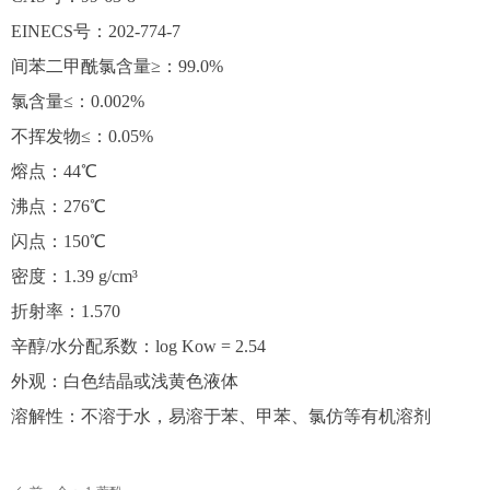
EINECS号：202-774-7
间苯二甲酰氯含量≥：99.0%
氯含量≤：0.002%
不挥发物≤：0.05%
熔点：44℃
沸点：276℃
闪点：150℃
密度：1.39 g/cm³
折射率：1.570
辛醇/水分配系数：log Kow = 2.54
外观：白色结晶或浅黄色液体
溶解性：不溶于水，易溶于苯、甲苯、氯仿等有机溶剂