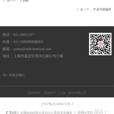
前一个：
1-萘酚
ꄴ
后一个：
甲基丙烯酸酐
ꄲ
电话：
021-69915117
传真：
021-59900896转803
邮箱：
sunny@onlychemical.com
地址：
上海市嘉定区澄浏公路52号27栋
扫一扫关注我们
版权所有：
英丽化学（上海）股份有限公司
沪ICP备2024084135号-1
本网站支持
IPv6
本网站由阿里云提供云计算及安全服务