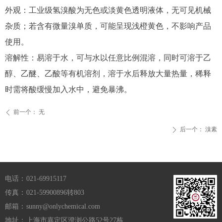
外观：工业级氢溴酸为无色或淡黄色透明液体，无可见机械
杂质；若含有微量溴单质，可能呈现浅橙黄色，不影响产品
使用。
溶解性：易溶于水，可与水以任意比例混溶，同时可溶于乙
醇、乙醚、乙酸等有机溶剂，溶于水后释放大量热量，稀释
时需将酸缓慢加入水中，避免暴沸。
前一个：
无
ꄴ
后一个：
溴素
ꄲ
电话：
021-69915117
传真：
021-59900896转803
邮箱：
sunny@onlychemical.com
地址：
上海市嘉定区澄浏公路52号27栋